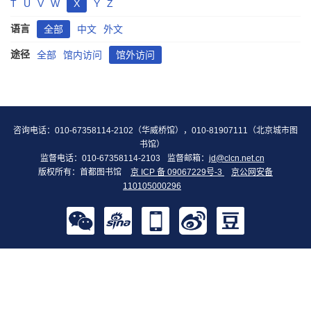
T
U
V
W
X
Y
Z
语言
全部
中文
外文
途径
全部
馆内访问
馆外访问
咨询电话：010-67358114-2102（华威桥馆），010-81907111（北京城市图
书馆）
监督电话：010-67358114-2103
监督邮箱：
jd@clcn.net.cn
版权所有：首都图书馆
京 ICP 备 09067229号-3
京公网安备
110105000296