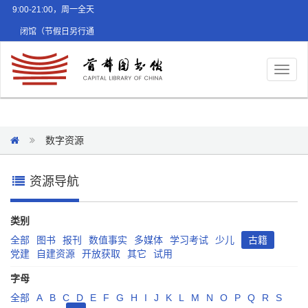
9:00-21:00，周一全天
闭馆（节假日另行通
知）
Toggl
naviga
数字资源
资源导航
类别
全部
图书
报刊
数值事实
多媒体
学习考试
少儿
古籍
党建
自建资源
开放获取
其它
试用
字母
全部
A
B
C
D
E
F
G
H
I
J
K
L
M
N
O
P
Q
R
S