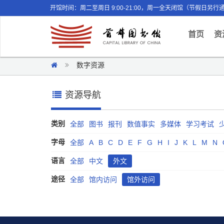
开馆时间：周二至周日 9:00-21:00，周一全天闭馆（节假日另行
(curr
首页
资
数字资源
资源导航
类别
全部
图书
报刊
数值事实
多媒体
学习考试
字母
全部
A
B
C
D
E
F
G
H
I
J
K
L
M
N
语言
全部
中文
外文
途径
全部
馆内访问
馆外访问