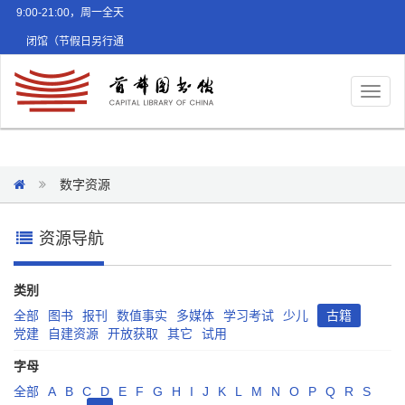
9:00-21:00，周一全天
闭馆（节假日另行通
知）
Toggl
naviga
数字资源
资源导航
类别
全部
图书
报刊
数值事实
多媒体
学习考试
少儿
古籍
党建
自建资源
开放获取
其它
试用
字母
全部
A
B
C
D
E
F
G
H
I
J
K
L
M
N
O
P
Q
R
S