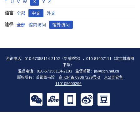
T
U
V
W
X
Y
Z
语言
全部
中文
外文
途径
全部
馆内访问
馆外访问
咨询电话：010-67358114-2102（华威桥馆），010-81907111（北京城市图
书馆）
监督电话：010-67358114-2103
监督邮箱：
jd@clcn.net.cn
版权所有：首都图书馆
京 ICP 备 09067229号-3
京公网安备
110105000296