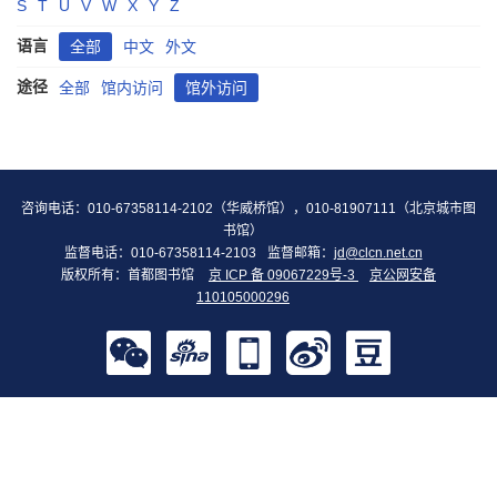
S
T
U
V
W
X
Y
Z
语言
全部
中文
外文
途径
全部
馆内访问
馆外访问
咨询电话：010-67358114-2102（华威桥馆），010-81907111（北京城市图
书馆）
监督电话：010-67358114-2103
监督邮箱：
jd@clcn.net.cn
版权所有：首都图书馆
京 ICP 备 09067229号-3
京公网安备
110105000296