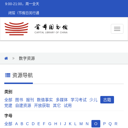
9:00-21:00，周一全天
闭馆（节假日另行通
知）
Toggl
naviga
数字资源
资源导航
类别
全部
图书
报刊
数值事实
多媒体
学习考试
少儿
古籍
党建
自建资源
开放获取
其它
试用
字母
全部
A
B
C
D
E
F
G
H
I
J
K
L
M
N
O
P
Q
R