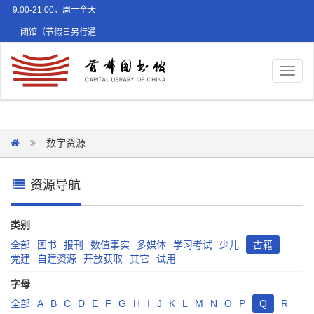
9:00-21:00，周一全天
闭馆（节假日另行通
知）
Toggl
naviga
数字资源
资源导航
类别
全部
图书
报刊
数值事实
多媒体
学习考试
少儿
古籍
党建
自建资源
开放获取
其它
试用
字母
全部
A
B
C
D
E
F
G
H
I
J
K
L
M
N
O
P
Q
R