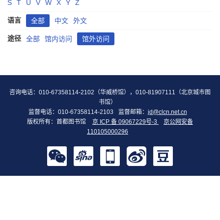
S
T
U
V
W
X
Y
Z
语言
全部
中文
外文
途径
全部
馆内访问
馆外访问
咨询电话：010-67358114-2102（华威桥馆），010-81907111（北京城市图
书馆）
监督电话：010-67358114-2103
监督邮箱：
jd@clcn.net.cn
版权所有：首都图书馆
京 ICP 备 09067229号-3
京公网安备
110105000296