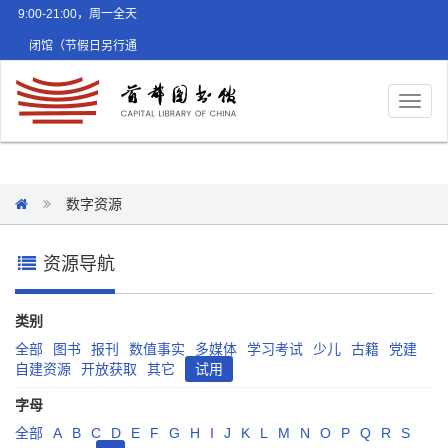
9:00-21:00，周一全天
闭馆（节假日另行通
知）
Toggl
naviga
数字资源
资源导航
类别
全部
图书
报刊
数值事实
多媒体
学习考试
少儿
古籍
党建
自建资源
开放获取
其它
试用
字母
全部
A
B
C
D
E
F
G
H
I
J
K
L
M
N
O
P
Q
R
S