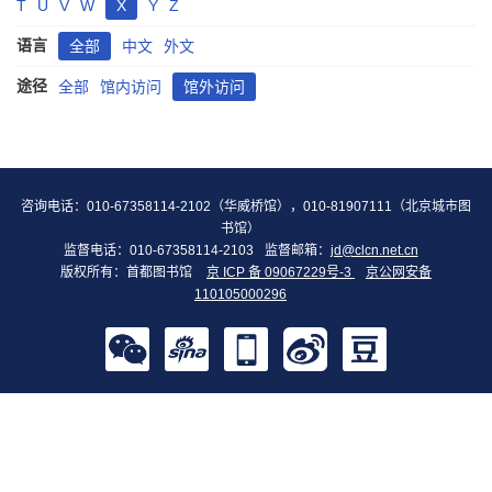
T
U
V
W
X
Y
Z
语言
全部
中文
外文
途径
全部
馆内访问
馆外访问
咨询电话：010-67358114-2102（华威桥馆），010-81907111（北京城市图
书馆）
监督电话：010-67358114-2103
监督邮箱：
jd@clcn.net.cn
版权所有：首都图书馆
京 ICP 备 09067229号-3
京公网安备
110105000296