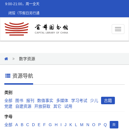
9:00-21:00，周一全天
闭馆（节假日另行通
知）
Toggl
naviga
数字资源
资源导航
类别
全部
图书
报刊
数值事实
多媒体
学习考试
少儿
古籍
党建
自建资源
开放获取
其它
试用
字母
全部
A
B
C
D
E
F
G
H
I
J
K
L
M
N
O
P
Q
R