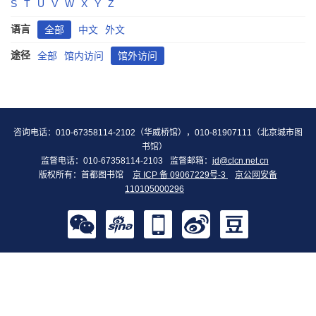
S
T
U
V
W
X
Y
Z
语言
全部
中文
外文
途径
全部
馆内访问
馆外访问
咨询电话：010-67358114-2102（华威桥馆），010-81907111（北京城市图
书馆）
监督电话：010-67358114-2103
监督邮箱：
jd@clcn.net.cn
版权所有：首都图书馆
京 ICP 备 09067229号-3
京公网安备
110105000296