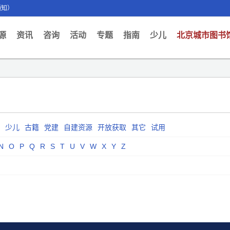
通知）
ent)
源
资讯
咨询
活动
专题
指南
少儿
北京城市图书
少儿
古籍
党建
自建资源
开放获取
其它
试用
N
O
P
Q
R
S
T
U
V
W
X
Y
Z