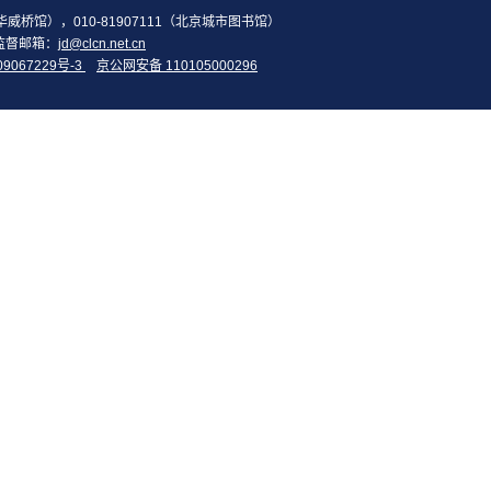
2（华威桥馆），010-81907111（北京城市图书馆）
监督邮箱：
jd@clcn.net.cn
09067229号-3
京公网安备 110105000296