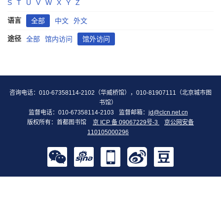
S
T
U
V
W
X
Y
Z
语言
全部
中文
外文
途径
全部
馆内访问
馆外访问
咨询电话：010-67358114-2102（华威桥馆），010-81907111（北京城市图
书馆）
监督电话：010-67358114-2103
监督邮箱：
jd@clcn.net.cn
版权所有：首都图书馆
京 ICP 备 09067229号-3
京公网安备
110105000296