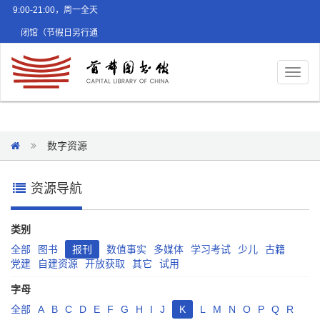
9:00-21:00，周一全天
闭馆（节假日另行通
知）
Toggl
naviga
数字资源
资源导航
类别
全部
图书
报刊
数值事实
多媒体
学习考试
少儿
古籍
党建
自建资源
开放获取
其它
试用
字母
全部
A
B
C
D
E
F
G
H
I
J
K
L
M
N
O
P
Q
R