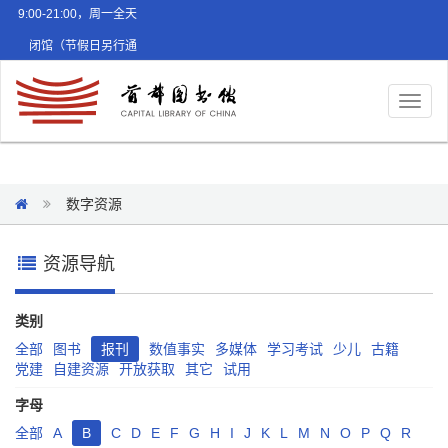
9:00-21:00，周一全天
闭馆（节假日另行通
知）
Toggl
naviga
数字资源
资源导航
类别
全部
图书
报刊
数值事实
多媒体
学习考试
少儿
古籍
党建
自建资源
开放获取
其它
试用
字母
全部
A
B
C
D
E
F
G
H
I
J
K
L
M
N
O
P
Q
R