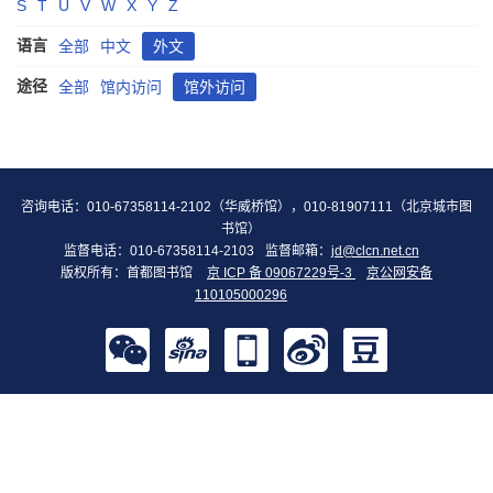
S
T
U
V
W
X
Y
Z
语言
全部
中文
外文
途径
全部
馆内访问
馆外访问
咨询电话：010-67358114-2102（华威桥馆），010-81907111（北京城市图
书馆）
监督电话：010-67358114-2103
监督邮箱：
jd@clcn.net.cn
版权所有：首都图书馆
京 ICP 备 09067229号-3
京公网安备
110105000296