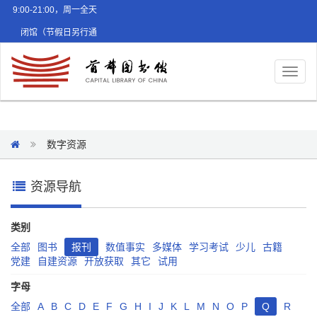
9:00-21:00，周一全天
闭馆（节假日另行通
知）
Toggl
naviga
数字资源
资源导航
类别
全部
图书
报刊
数值事实
多媒体
学习考试
少儿
古籍
党建
自建资源
开放获取
其它
试用
字母
全部
A
B
C
D
E
F
G
H
I
J
K
L
M
N
O
P
Q
R