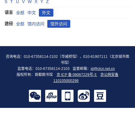
S
T
U
V
W
X
Y
Z
语言
全部
中文
外文
途径
全部
馆内访问
馆外访问
咨询电话：010-67358114-2102（华威桥馆），010-81907111（北京城市图
书馆）
监督电话：010-67358114-2103
监督邮箱：
jd@clcn.net.cn
版权所有：首都图书馆
京 ICP 备 09067229号-3
京公网安备
110105000296