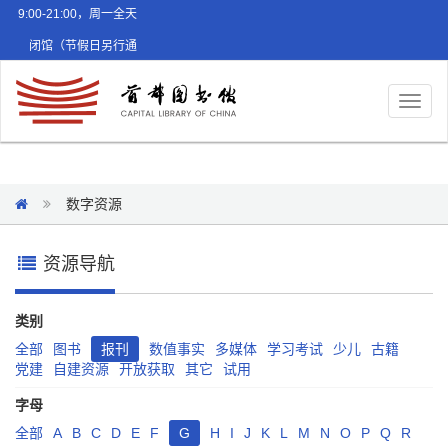
9:00-21:00，周一全天
闭馆（节假日另行通
知）
Toggl
naviga
数字资源
资源导航
类别
全部
图书
报刊
数值事实
多媒体
学习考试
少儿
古籍
党建
自建资源
开放获取
其它
试用
字母
全部
A
B
C
D
E
F
G
H
I
J
K
L
M
N
O
P
Q
R