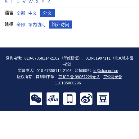
S
T
U
V
W
X
Y
Z
语言
全部
中文
外文
途径
全部
馆内访问
馆外访问
咨询电话：010-67358114-2102（华威桥馆），010-81907111（北京城市图
书馆）
监督电话：010-67358114-2103
监督邮箱：
jd@clcn.net.cn
版权所有：首都图书馆
京 ICP 备 09067229号-3
京公网安备
110105000296