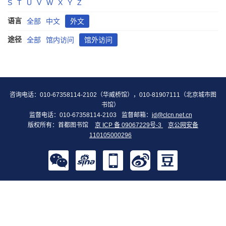
S
T
U
V
W
X
Y
Z
语言
全部
中文
外文
途径
全部
馆内访问
馆外访问
咨询电话：010-67358114-2102（华威桥馆），010-81907111（北京城市图
书馆）
监督电话：010-67358114-2103
监督邮箱：
jd@clcn.net.cn
版权所有：首都图书馆
京 ICP 备 09067229号-3
京公网安备
110105000296