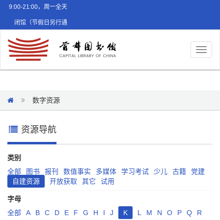
9:00-21:00，周一全天
闭馆（节假日另行通
知）
Toggl
naviga
数字资源
资源导航
类别
全部
图书
报刊
数值事实
多媒体
学习考试
少儿
古籍
党建
自建资源
开放获取
其它
试用
字母
全部
A
B
C
D
E
F
G
H
I
J
K
L
M
N
O
P
Q
R