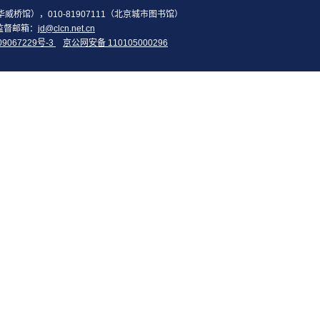
2（华威桥馆），010-81907111（北京城市图书馆）
监督邮箱：
jd@clcn.net.cn
09067229号-3
京公网安备 110105000296