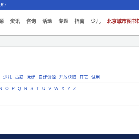
通知）
ent)
源
资讯
咨询
活动
专题
指南
少儿
北京城市图书
少儿
古籍
党建
自建资源
开放获取
其它
试用
N
O
P
Q
R
S
T
U
V
W
X
Y
Z