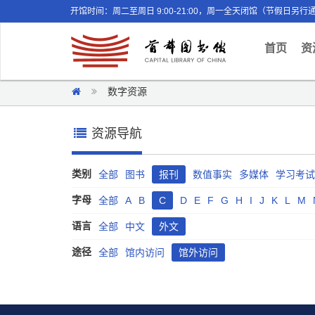
开馆时间：周二至周日 9:00-21:00，周一全天闭馆（节假日另行
(curr
首页
资
数字资源
资源导航
类别
全部
图书
报刊
数值事实
多媒体
学习考试
字母
全部
A
B
C
D
E
F
G
H
I
J
K
L
M
语言
全部
中文
外文
途径
全部
馆内访问
馆外访问