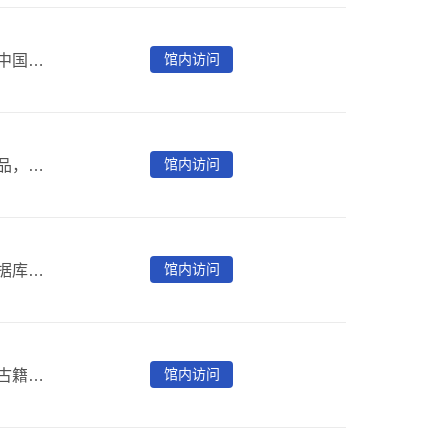
馆内访问
中国基本古籍库是综合性的全文检索版大型古籍数据库。中国基本古籍库精选先秦至民国的历代重要典籍，包括流传千古的名著、各学科基本文献以及冷门绝学的特殊著作等，总计收书1万部、18万卷；版本14,650个、26万卷；影像1,300万页、录文19亿字。
馆内访问
《中华经典古籍库》是中华书局推出的大型古籍数据库产品，收录了中华书局出版的整理本古籍图书，涵盖经史子集各部，包含了二十四史、通鉴、新编诸子集成、清人十三经注疏、史料笔记丛刊、古典文学基本丛书、佛教典籍选刊等经典系列，保留专名线、注释、校勘记等整理成果。该资源为镜像版，镜像版仅限首都图书馆（华威桥馆址）、北京城市图书馆馆内访问，并且需要使用客户端登录（客户端仅支持windows系统），
馆内访问
中国丛书库是专门收录历代丛书的全文检索版大型古籍数据库。中国丛书库集成编初集收录100种丛书4,000部典籍。
馆内访问
中国辞书库是专门收录历代小学类典籍的全文检索版大型古籍数据库。中国辞书库网罗先秦至民国历代语言文字类著作，包括字书、韵书、雅书和字典等共计1,000部。