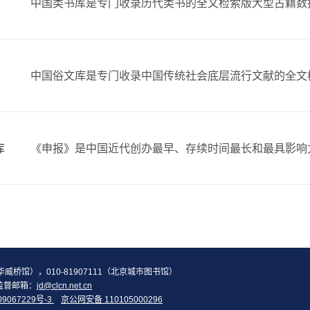
库
2（华威桥馆），010-81907111（北京城市图书馆）
监督邮箱：
jd@clcn.net.cn
09067229号-3
京公网安备 110105000296