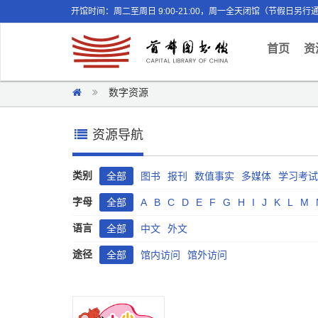
开馆时间：周二至周日 9:00-21:00，周一全天闭馆（节假日另行
(curr
首页
资
数字资源
资源导航
类别
全部
图书
报刊
数值事实
多媒体
学习考试
字母
全部
A
B
C
D
E
F
G
H
I
J
K
L
M
语言
全部
中文
外文
途径
全部
馆内访问
馆外访问