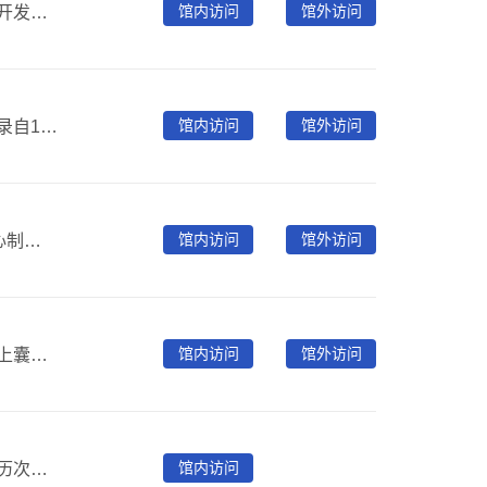
馆内访问
馆外访问
中少智绘库是以中少总社原创绘本阅读为基础的幼儿全脑开发课程，可促进幼儿在五大领域的全面发展。中少智绘库内容全面丰富，包括绘本学堂、绘本活动、绘本书架、绘本动画等内容，使用方便，适用多终端、多场景阅读的优质数字资源及服务产品。
馆内访问
馆外访问
中国音网是专注于中国传统与民族音乐的专业数据库，收录自1899年以来多种介质和品类的珍贵录音，涵盖戏曲、红色音乐等，致力有声文献保护与研究，提供多形式文化服务。
馆内访问
馆外访问
“知识视界”视频图书馆精选来自全球顶尖科教节目制作中心制作的专业视频节目，独家版权，资源优质，资源分为地球科学、航空航天、历史文化、生态环境、医药保健、旅游探险、工业技术、数理科学、交通运输、军事侦探、生物科学、艺术文学农林园艺、社会经济等类别
馆内访问
馆外访问
依托中国唱片集团有限公司的丰富海量的音乐资源，基本上囊括了二十世纪我国音乐、戏曲和曲艺等艺术领域创作、表演的优秀作品和珍品。
馆内访问
《中共党史经典文献数据库》以党的重要历史文献档案，历次党代会重要文献，中央领导人及老一辈革命家的著作、自传、年谱、手稿，党和国家重大决策和重大事件一手文献记录，党的十二大至十八大以来重要文献汇编，十一届三中全会以来重要一手文献资料选编等为主要内容。全库共收录图书200余卷，总体量约1.8亿字，是正确总结历史经验的权威性党史资源数据库。