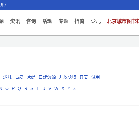
通知）
ent)
源
资讯
咨询
活动
专题
指南
少儿
北京城市图书
少儿
古籍
党建
自建资源
开放获取
其它
试用
N
O
P
Q
R
S
T
U
V
W
X
Y
Z