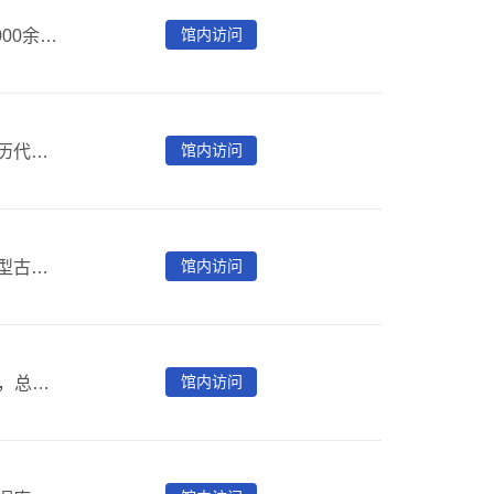
馆内访问
《中国历代石刻史料汇编》辑录418种金石类古籍中的15000余篇石刻文献，并附有历代金石学家撰写的考释文字，总计1150万字。所有碑文按朝代排序，利于读者查阅。全书从秦砖汉瓦到碑文墓志，上下两千年，内容涵盖中国古代政治、经济、军事、民族、宗教、文学、科技、民俗、教育、地理等各个方面。
馆内访问
《中国金石总录》全面收存历代出土秦汉以前钟鼎文献和历代出土、遗存清代以前石刻文献。每则金石均包括完整拓片、全文录文和基础叙录三部分内容。全文录文按原拓行文格式严格录入。叙录包括名称（含简称）、朝代、年号、材质、形制、行款、出土地（或遗存地）、出土时间以及收藏或保护单位等基本信息。
馆内访问
中国方志库是专门收录历代地方志类典籍的全文检索版大型古籍数据库。中国方志库（初集）收录历代省通志及府州县厅志2,000部。
馆内访问
《中国数字方志库》收录1949年以前地志类文献11000种，总册数超过10万册，影像数据近千万页，数据库总容量达4TB。所收方志包括全国各公共图书馆、高校图书馆、博物馆所藏方志，也有一些私家收藏的方志孤本、稀见本、批校本、题跋本，是目前收录方志最多，规模最大的方志数据库。