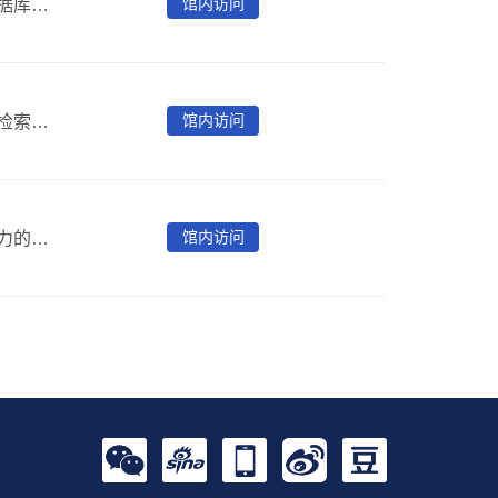
馆内访问
中国类书库是专门收录历代类书的全文检索版大型古籍数据库。中国类书库（初集）收录魏晋以来直至清末民初的类书300部，含永乐大典和古今图书集成。
馆内访问
中国俗文库是专门收录中国传统社会底层流行文献的全文检索版大型古籍数据库。中国俗文库（初集）收录汉魏以来传统社会底层流行文献，包括在民间广泛流传的俗文学作品与俗文字史料，如变文、宝卷、善书、小说、话本、戏文、俚曲、鼓书、弹词、歌谣、俗谚等，共计2000部。
馆内访问
《申报》是中国近代创办最早、存续时间最长和最具影响力的中文日报，被称为中国近代百科全书，具有极高的史料价值。爱如生申报数据库所收《申报》含上海、汉口、香港版共27534个期号，首尾相连。提供全部影像、全部录文，包括新闻、副刊专刊增刊特刊、广告。