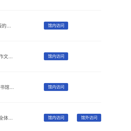
馆内访问
《中华再造善本数据库》将“中华再造善本工程”中影印出版的珍贵古籍善本进行图像数字化。一期数据库，收录从唐至元的古籍善本758种。二期数据库，收录了包含明清及少数民族相关古籍善本554种。
馆内访问
中国共产党思想理论资源数据库收入党的思想理论主要著作文献，包括1.8万余册图书，7000多万个知识点。数据库种金典语义、引文比对、模 糊找句功能能够快速检索出所需要的文献内容。图书内容规范性、权威性强，保留了纸质图书的原版原式，可直接进行引用
馆内访问
“民国图书数据库”是“中国历史文献总库”的子库，由国家图书馆出版社开发。本数据库已上线18万种图书，总计3200万页，3.5TB，全部图书实现全文检索，可检索的字数超过100亿字。该库是“民国时期文献保护计划”重要成果，基本覆盖了国内外重要图书馆的馆藏，以及各具体学科分类，包含大量的名家著作初版本、官方文书、机构文件、内部资料等稀见文献，汇总了30万条权威书目数据，数据库暂无图像阅览的部分，可提供书目信息，大大提高文献的检索和利用效率。
馆内访问
馆外访问
中少快乐阅读平台是为0-18岁青少年读者打造的数字阅读全体验平台。内容汇集了中国少年儿童新闻出版总社成立60年来的经典报纸、期刊、图书资源，内容庞大丰富，平台分类清晰，将阅读指导与个性化阅读服务相结合，并提供一系列的阅读增值服务，是广大青少年的良师，家长老师们的益友！