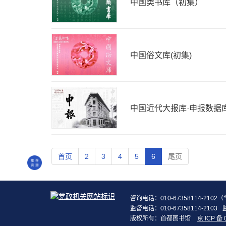
中国类书库（初集）
中国俗文库(初集)
中国近代大报库·申报数据
首页
2
3
4
5
6
尾页
咨询电话：010-67358114-210
监督电话：010-67358114-2103
版权所有：首都图书馆
京 ICP 备 