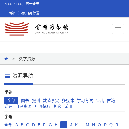
9:00-21:00，周一全天
闭馆（节假日另行通
知）
Toggl
naviga
数字资源
资源导航
类别
全部
图书
报刊
数值事实
多媒体
学习考试
少儿
古籍
党建
自建资源
开放获取
其它
试用
字母
全部
A
B
C
D
E
F
G
H
I
J
K
L
M
N
O
P
Q
R