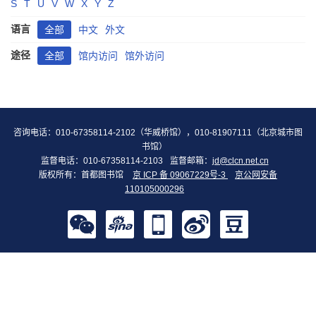
S
T
U
V
W
X
Y
Z
语言
全部
中文
外文
途径
全部
馆内访问
馆外访问
咨询电话：010-67358114-2102（华威桥馆），010-81907111（北京城市图
书馆）
监督电话：010-67358114-2103
监督邮箱：
jd@clcn.net.cn
版权所有：首都图书馆
京 ICP 备 09067229号-3
京公网安备
110105000296