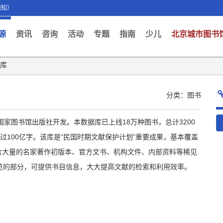
通知）
ent)
源
资讯
咨询
活动
专题
指南
少儿
北京城市图书
据库
分类：图书
国家图书馆出版社开发。本数据库已上线18万种图书，总计3200
超过100亿字。该库是“民国时期文献保护计划”重要成果，基本覆盖
含大量的名家著作初版本、官方文书、机构文件、内部资料等稀见
览的部分，可提供书目信息，大大提高文献的检索和利用效率。