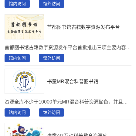
馆内访问
馆外访问
首都图书馆古籍数字资源发布平台
首都图书馆古籍数字资源发布平台首批推出三项主要内容：一是馆藏古籍文献570种，其中407部绥中吴氏赠书特色鲜明，版本珍贵。二是“首都图书馆藏国家珍贵古籍图录知识库”，以馆藏166部珍贵古籍为核心资源，展示古籍之为文物和艺术的各种特点。三是《牡丹亭》专题，包括代表性版本、专题公开课、AIGC微剧场等内容。
馆内访问
馆外访问
书童MR混合科普图书馆
资源全库不少于10000单元MR混合科普资源储备，并且确保资源每日持续更新，授权开放不少于19个资源分类，包括但不限于智汇文旅、中草药志、博物致知、筑梦天宫、非遗文化、传统文化、万物生长、动物图鉴、恐龙纪元、海底世界等类别。采用轻阅读模式，可实现知识场景中多维度展示互动体验，该资源库为青少年儿童读者提供丰富的新型数字资源，让青少年读者畅享高新技术所带来的全新阅读体验，促进青少年儿童在科普、人文、教育、心理、认知等领域的提升，激发孩子们的学习兴趣。该资源库含有海量的专业图文立体化科普知识点。通过MR混合科普图书馆资源库，使青少年儿童读者将虚拟世界和现实世界相融合，在立体动态混合现实的在线体验学习中，萌发对阅读学习的好奇心，提高对阅读探索的自主感。
馆内访问
馆外访问
书童AR互动科普教育资源库