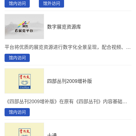
馆内访问
馆外访问
数字展览资源库
平台将优质的展览资源进行数字化全景呈现，配合视频、音频解说等内容最大限度延伸和扩展展览内容，让优秀的展览资源通过互联网走入千家万户，打破了时间与空间的双重限制，是一座永不落幕的“博物馆”、“展览馆”。
馆内访问
四部丛刊2009增补版
《四部丛刊2009增补版》在原有《四部丛刊》内容基础上，新增补经史子集（《四部备要》）内容一亿三千万字，365种书，18440卷，所有增补经史子集内容均选自较有代表性的校本、注本，并首次开放《四部丛刊》张元济先生的全部权威校勘内容。
馆内访问
十通