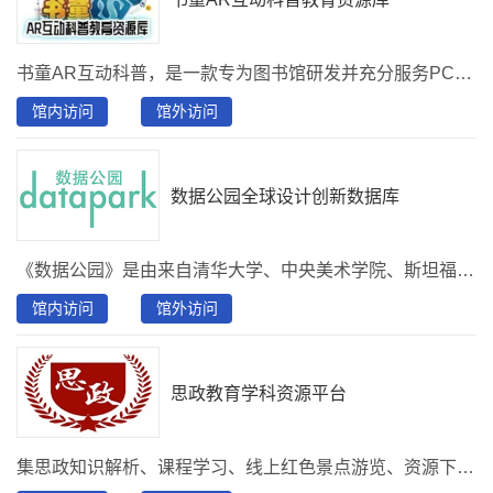
书童AR互动科普，是一款专为图书馆研发并充分服务PC端、移动端和微信端联动阅读的创新型高新技术科普资源数据库，丰富的馆内外阅读服务模式，通过电脑、微信和APP均可实现立体交互阅读。
馆内访问
馆外访问
数据公园全球设计创新数据库
《数据公园》是由来自清华大学、中央美术学院、斯坦福大学的研究员与学者发起，是以全球设计创新、品牌创新、消费趋势为核心，以支持创新人才培养与本土创业就业为特色的数据库。有效帮助专业读者开拓视野与提升创新能力，并时刻与全球创新趋势同步。 库内包含产品设计、时尚设计、品牌营销、视觉设计、室内设计、建筑设计、消费趋势、科技趋势八大资源库。目前已有7万篇报告和品牌案例，并保持每天更新全球最新设计趋势与案例。该数据库可以有效帮助读者从趋势、商业、消费、美学、科技等维度解析各领域的设计动态，让读者第一时间了解全球创新与商业变化。
馆内访问
馆外访问
思政教育学科资源平台
集思政知识解析、课程学习、线上红色景点游览、资源下载于一体的思政教育服务平台。资源类型包含视频、音频、课件、图片等，涉及内容包含党的政治引领、公民思想政治、法治与道德培养，内容随思政教育热点实时更新。