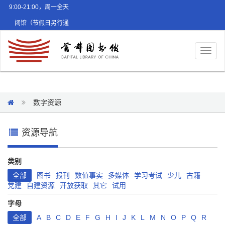
9:00-21:00，周一全天
闭馆（节假日另行通
知）
Toggl
naviga
数字资源
资源导航
类别
全部
图书
报刊
数值事实
多媒体
学习考试
少儿
古籍
党建
自建资源
开放获取
其它
试用
字母
全部
A
B
C
D
E
F
G
H
I
J
K
L
M
N
O
P
Q
R