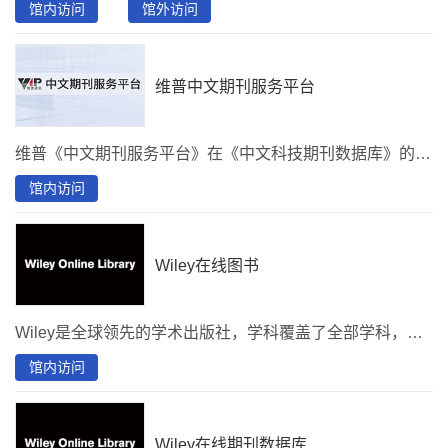
馆内访问
馆外访问
维普中文期刊服务平台
维普《中文期刊服务平台》在《中文科技期刊数据库》的基础上，以数据质量和资源保障为产品核心，对数据进行整理、信息挖掘、情报分析和数据对象化，充分发挥数据价值。完成了从“期刊文献库”到“期刊大数据”的升级。期刊总量：14000余种，其中现刊9000余种，核心期刊：1983种，文献总量：5700余万篇，回溯年限：1989年，部分期刊回溯至创刊年，更新周期：中心网站日更新 学科分类：医药卫生、农业科学、机械工程、自动化与计算机技术、化学工程、经济管理、政治法律、哲学宗教、文学艺术等35个学科大类，457个学科小类。 检索方式：文献检索、期刊检索、主题检索、作者检索、机构检索、基金检索、学科检索、地区检索以及基于这8个维度的综合检索。
馆内访问
Wiley在线图书
Wiley是全球领先的学术出版社，学科覆盖了全部学科，其中涵盖广受好评的Blackwell指南和手册，同时涵盖了诸如词典、百科全书和简明指南等有价值的参考资料及高学术水平著作。首都图书馆购买了社会科学、人文科学、商科三个大学科包的近5千种Wiley在线图书。
馆内访问
Wiley在线期刊数据库