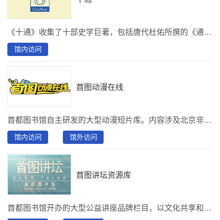
《十通》收集了十部史学巨著，包括唐代杜佑所撰的《通典》，宋代郑樵所撰的《通志》、元代马端临所撰的《文献通考》、清高宗敕撰的《续通典》、《续通志》、《续文献通考》、《清朝通典》、《清朝通志》、《清朝文献通考》和近代刘锦藻所撰的《清朝续文献通考》，合成“十通”。全书共计二千七百多卷，三千多万字。
馆内访问
首图动漫在线
首都图书馆自主研发的大型动漫短片库。内容涉及北京非物质文化遗产、社会主义核心价值观、中国梦等多个主题。被国家广播电视总局推荐为优秀国产电视动画片，同时翻译为少数民族语言版本供西部儿童观看。
馆内访问
馆外访问
首图讲坛资源库
首都图书馆开办的大型公益讲座品牌栏目，以文化共享和公益服务为前提，充分发挥公共文化机构的社会教育与文化传播职能，满足读者个性化的需求。