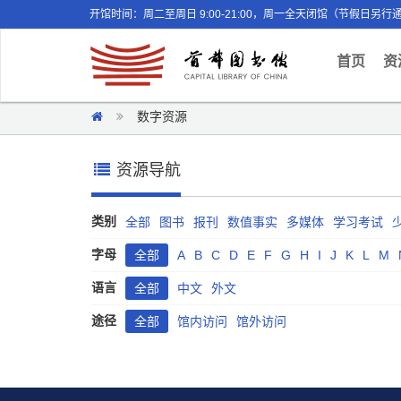
开馆时间：周二至周日 9:00-21:00，周一全天闭馆（节假日另行
(curr
首页
资
数字资源
资源导航
类别
全部
图书
报刊
数值事实
多媒体
学习考试
字母
全部
A
B
C
D
E
F
G
H
I
J
K
L
M
语言
全部
中文
外文
途径
全部
馆内访问
馆外访问