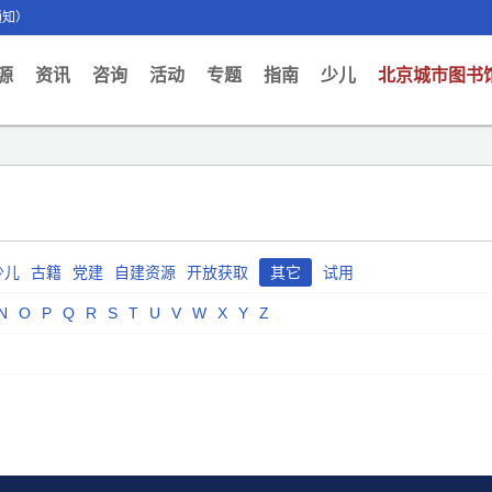
通知）
ent)
源
资讯
咨询
活动
专题
指南
少儿
北京城市图书
少儿
古籍
党建
自建资源
开放获取
其它
试用
N
O
P
Q
R
S
T
U
V
W
X
Y
Z