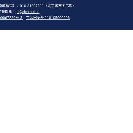
2（华威桥馆），010-81907111（北京城市图书馆）
监督邮箱：
jd@clcn.net.cn
09067229号-3
京公网安备 110105000296