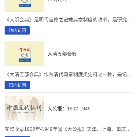
《大明会典》是明代官修之记载典章制度的政书，是研究明代典章制度的重要资料。《大明会典》始纂于弘治十年（1497）三月，共一百八十卷。嘉靖时又经两次增补，至万历时复加修订，撰成重修本二百二十八卷，记载了自明王朝开国至洪武二十六年前所创建与设置的各种主要官职制度。本数据库全文数字化《大明会典》为万历重修本。
馆内访问
大清五部会典
《大清五部会典》作为清代典章制度类史料之一种，是记载清代国家体制和各部、院职责权限的权威文献，在清史研究中占有重要的地位。清代十二帝十三朝276年间共编有五部《会典》，分别修于康熙、雍正、乾隆、嘉庆、光绪朝，俱为满、汉文单行本。本数据库囊括了汉文《大清五朝会典》的全部内容。
馆内访问
大公报：1902-1949
完整收录1902年-1949年间《大公报》天津、上海、重庆、汉口、桂林、香港及大公晚报等不同版本刊登的全部新闻、文章及广告等200万篇以上。