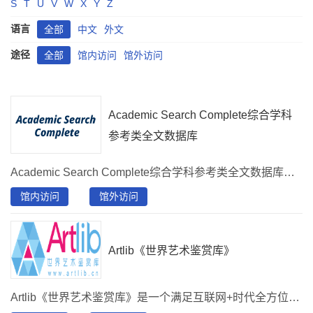
S
T
U
V
W
X
Y
Z
语言
全部
中文
外文
途径
全部
馆内访问
馆外访问
Academic Search Complete综合学科
参考类全文数据库
Academic Search Complete综合学科参考类全文数据库收录17900余种期刊的文摘，其中全文期刊8800余种。还收录800余种非期刊类全文出版物（如书籍、报告及会议论文等）。
馆内访问
馆外访问
Artlib《世界艺术鉴赏库》
Artlib《世界艺术鉴赏库》是一个满足互联网+时代全方位艺术鉴赏需求的产品，收录高清图片并处于实时更新状态，涵盖油画、素描、版画、水彩、国画、书法、壁画、雕塑、篆刻、建筑艺术及其他类型，包含艺术普及、艺术故事、艺术品、艺术家、艺术机构、资讯六大内容模块。具有：知识系统组织、内容全面完整、数据深度标引、超级高清大图呈现、知识点内容模块关联、艺术辞典规范等专业特点。不仅能够提供高质量的艺术作品图片（可以进行高倍数放大，可以满足临摹、学习等多场景使用），同时能够为艺术鉴赏学习提供了大量的辅助素材和必要工具。