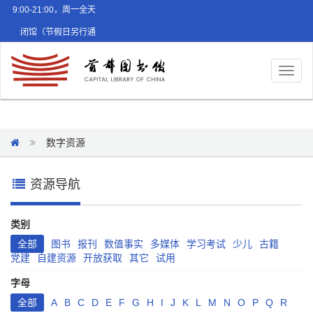
9:00-21:00，周一全天
闭馆（节假日另行通
知）
Toggl
naviga
数字资源
资源导航
类别
全部
图书
报刊
数值事实
多媒体
学习考试
少儿
古籍
党建
自建资源
开放获取
其它
试用
字母
全部
A
B
C
D
E
F
G
H
I
J
K
L
M
N
O
P
Q
R