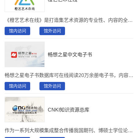
《橙艺艺术在线》是打造集艺术资源的专业性、内容的全面性、形态多元性为一体的艺术数字资源综合服务平台。
馆内访问
馆外访问
畅想之星中文电子书
畅想之星电子书数据库可在线阅读20万余册电子书，内容涉及哲学、经济学、法学、教育学、文学、历史学、理学、工学、农学、医学、军事学、管理学和艺术学十三大门类。读者可以通过PC阅览，也可以通过关注首图数字图书馆微信公众号实现移动端阅览。
馆内访问
馆外访问
CNKI知识资源总库
作为一系列大规模集成整合传播我国期刊、博硕士学位论文、工具书、会议论文、（新增）中国学术辑刊全文数据库、（新增）标准全文数据等各类文献资源的大型全文数据库和二次文献数据库，以及由文献内容挖掘产生的知识元数据库。其内容覆盖范围包含自然科学、工程技术、农业、哲学、医学、人文社会科学等各个领域。首都图书馆购买了《中国学术期刊网络出版总库》、《中国博士学位论文全文数据库》、《中国优秀硕士学位论文全文数据库》、《国际会议论文全文数据库》、《中国重要会议论文全文数据库》、《中国工具书网络出版总库》。