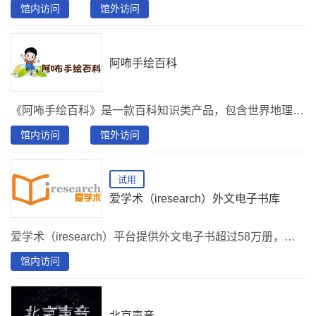
馆内访问
馆外访问
阿咘手绘百科
《阿咘手绘百科》是一款百科知识类产品，包含世界地理、中国地理、世界历史、中国历史、儿童教养、艺术素养、原创活动七款独立手绘数据模块。以“手绘主题+手绘元素+文化详情”组成内容体系，三端自适应，平台资源丰富，涵盖文化设施、非遗文化、旅游名胜、文物古迹、名人历史、互动游戏、专属问答等30余种大类，共200余张原创手绘图，10000余手绘元素，项目15000条，问答30000余条，年更新手绘图10余张、原创元素300余个。在原有数据库基础上擅长内容+服务定制，可根据需求，打造特色、综合性平台。
馆内访问
馆外访问
试用
爱学术（iresearch）外文电子书库
爱学术（iresearch）平台提供外文电子书超过58万册，根据出版社不同提供一定比例试读，其中11万册OA图书可访问全文。
馆内访问
北京声音