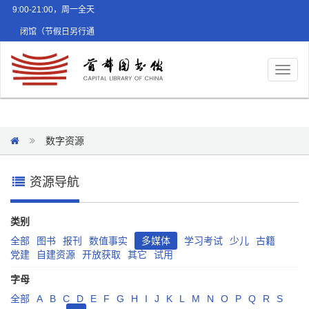
9:00-21:00，周一全天
闭馆（节假日另行通
知）
Toggl
naviga
数字资源
资源导航
类别
全部
图书
报刊
数值事实
多媒体
学习考试
少儿
古籍
党建
自建资源
开放获取
其它
试用
字母
全部
A
B
C
D
E
F
G
H
I
J
K
L
M
N
O
P
Q
R
S