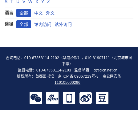
S
T
U
V
W
X
Y
Z
语言
全部
中文
外文
途径
全部
馆内访问
馆外访问
咨询电话：010-67358114-2102（华威桥馆），010-81907111（北京城市图
书馆）
监督电话：010-67358114-2103
监督邮箱：
jd@clcn.net.cn
版权所有：首都图书馆
京 ICP 备 09067229号-3
京公网安备
110105000296