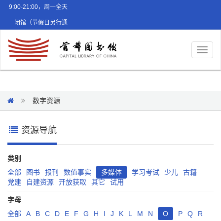
9:00-21:00，周一全天
闭馆（节假日另行通
知）
Toggl
naviga
数字资源
资源导航
类别
全部
图书
报刊
数值事实
多媒体
学习考试
少儿
古籍
党建
自建资源
开放获取
其它
试用
字母
全部
A
B
C
D
E
F
G
H
I
J
K
L
M
N
O
P
Q
R