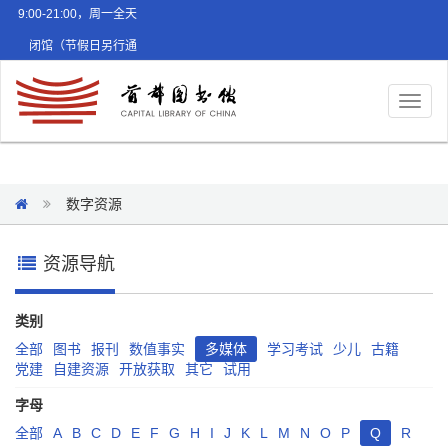
9:00-21:00，周一全天
闭馆（节假日另行通
知）
Toggl
naviga
数字资源
资源导航
类别
全部
图书
报刊
数值事实
多媒体
学习考试
少儿
古籍
党建
自建资源
开放获取
其它
试用
字母
全部
A
B
C
D
E
F
G
H
I
J
K
L
M
N
O
P
Q
R