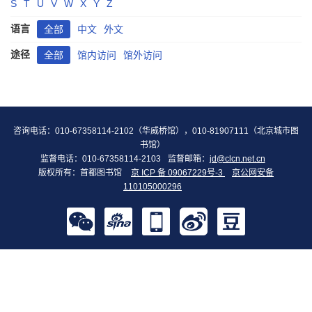
S
T
U
V
W
X
Y
Z
语言
全部
中文
外文
途径
全部
馆内访问
馆外访问
咨询电话：010-67358114-2102（华威桥馆），010-81907111（北京城市图
书馆）
监督电话：010-67358114-2103
监督邮箱：
jd@clcn.net.cn
版权所有：首都图书馆
京 ICP 备 09067229号-3
京公网安备
110105000296