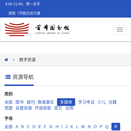
9:00-21:00，周一全天
闭馆（节假日另行通
知）
Toggl
naviga
数字资源
资源导航
类别
全部
图书
报刊
数值事实
多媒体
学习考试
少儿
古籍
党建
自建资源
开放获取
其它
试用
字母
全部
A
B
C
D
E
F
G
H
I
J
K
L
M
N
O
P
Q
R