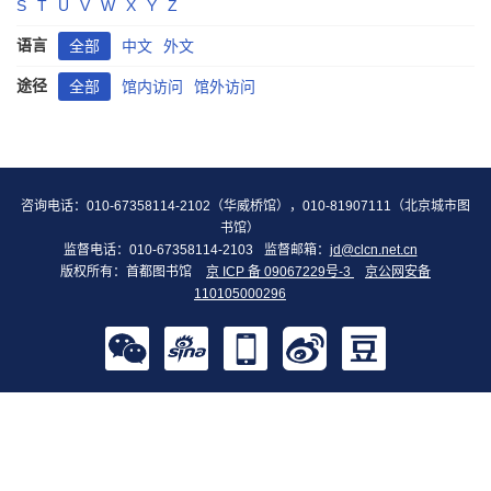
S
T
U
V
W
X
Y
Z
语言
全部
中文
外文
途径
全部
馆内访问
馆外访问
咨询电话：010-67358114-2102（华威桥馆），010-81907111（北京城市图
书馆）
监督电话：010-67358114-2103
监督邮箱：
jd@clcn.net.cn
版权所有：首都图书馆
京 ICP 备 09067229号-3
京公网安备
110105000296