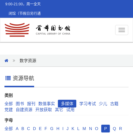
9:00-21:00，周一全天
闭馆（节假日另行通
知）
Toggl
naviga
数字资源
资源导航
类别
全部
图书
报刊
数值事实
多媒体
学习考试
少儿
古籍
党建
自建资源
开放获取
其它
试用
字母
全部
A
B
C
D
E
F
G
H
I
J
K
L
M
N
O
P
Q
R