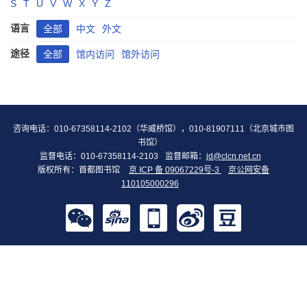
S
T
U
V
W
X
Y
Z
语言
全部
中文
外文
途径
全部
馆内访问
馆外访问
咨询电话：010-67358114-2102（华威桥馆），010-81907111（北京城市图
书馆）
监督电话：010-67358114-2103
监督邮箱：
jd@clcn.net.cn
版权所有：首都图书馆
京 ICP 备 09067229号-3
京公网安备
110105000296