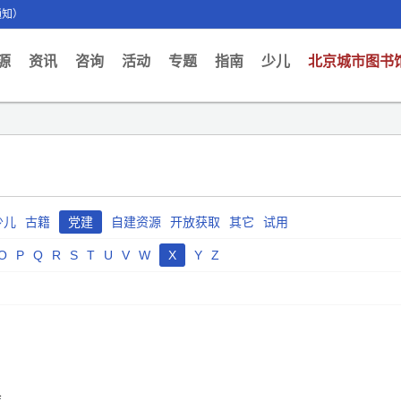
通知）
ent)
源
资讯
咨询
活动
专题
指南
少儿
北京城市图书
少儿
古籍
党建
自建资源
开放获取
其它
试用
O
P
Q
R
S
T
U
V
W
X
Y
Z
会