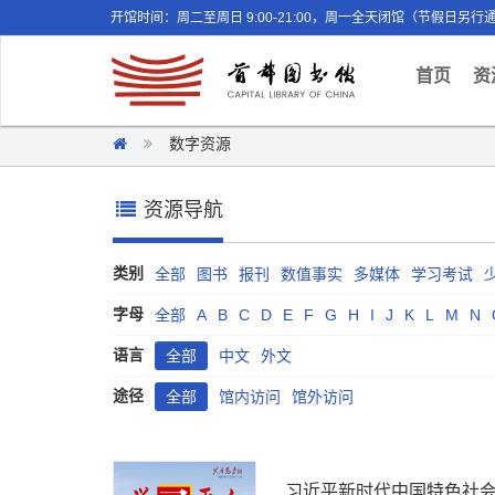
开馆时间：周二至周日 9:00-21:00，周一全天闭馆（节假日另行
(curr
首页
资
数字资源
资源导航
类别
全部
图书
报刊
数值事实
多媒体
学习考试
字母
全部
A
B
C
D
E
F
G
H
I
J
K
L
M
N
语言
全部
中文
外文
途径
全部
馆内访问
馆外访问
习近平新时代中国特色社