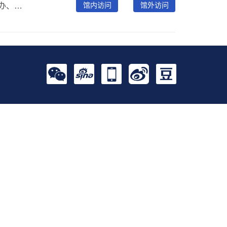
馆内访问
馆外访问
共产党员网是由中央组织部主管、中组部党员教育中心主办、央视网承办的党员教育平台，旨在为基层党组织和广大党员提供优质高效的教育管理服务功能，建设全面从严治党的工作平台、与时俱进的党员教育平台、联系服务党员群众的互动平台，成为广大党员和群众喜闻乐见的精神家园。