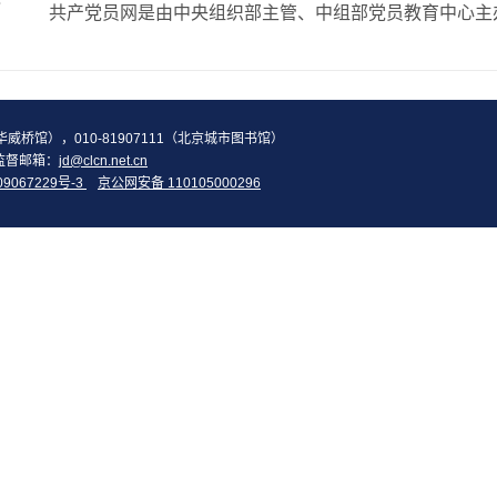
2（华威桥馆），010-81907111（北京城市图书馆）
监督邮箱：
jd@clcn.net.cn
09067229号-3
京公网安备 110105000296