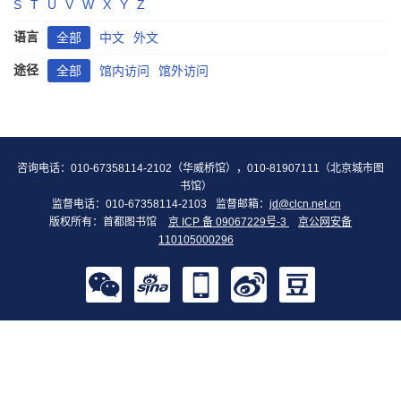
S
T
U
V
W
X
Y
Z
语言
全部
中文
外文
途径
全部
馆内访问
馆外访问
咨询电话：010-67358114-2102（华威桥馆），010-81907111（北京城市图
书馆）
监督电话：010-67358114-2103
监督邮箱：
jd@clcn.net.cn
版权所有：首都图书馆
京 ICP 备 09067229号-3
京公网安备
110105000296