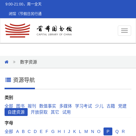
9:00-21:00，周一全天
闭馆（节假日另行通
知）
Toggl
naviga
数字资源
资源导航
类别
全部
图书
报刊
数值事实
多媒体
学习考试
少儿
古籍
党建
自建资源
开放获取
其它
试用
字母
全部
A
B
C
D
E
F
G
H
I
J
K
L
M
N
O
P
Q
R