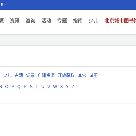
通知）
ent)
源
资讯
咨询
活动
专题
指南
少儿
北京城市图书
少儿
古籍
党建
自建资源
开放获取
其它
试用
N
O
P
Q
R
S
T
U
V
W
X
Y
Z