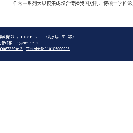
2（华威桥馆），010-81907111（北京城市图书馆）
监督邮箱：
jd@clcn.net.cn
09067229号-3
京公网安备 110105000296