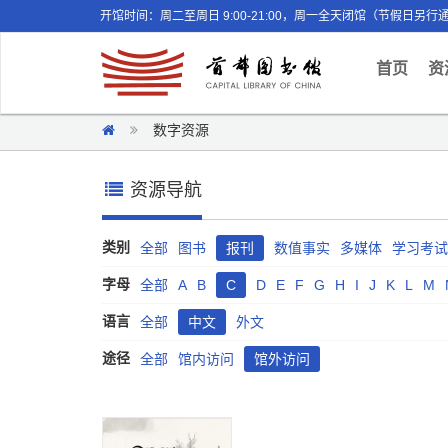
开馆时间：周二至周日 9:00-21:00，周一全天闭馆（节假日另行
(curr
首页
资
数字资源
资源导航
类别
全部
图书
报刊
数值事实
多媒体
学习考试
字母
全部
A
B
C
D
E
F
G
H
I
J
K
L
M
语言
全部
中文
外文
途径
全部
馆内访问
馆外访问