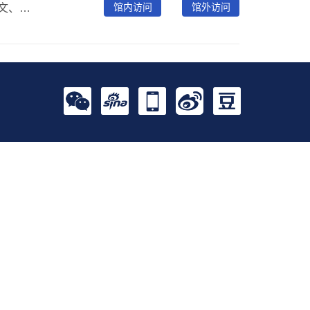
馆内访问
馆外访问
作为一系列大规模集成整合传播我国期刊、博硕士学位论文、工具书、会议论文、（新增）中国学术辑刊全文数据库、（新增）标准全文数据等各类文献资源的大型全文数据库和二次文献数据库，以及由文献内容挖掘产生的知识元数据库。其内容覆盖范围包含自然科学、工程技术、农业、哲学、医学、人文社会科学等各个领域。首都图书馆购买了《中国学术期刊网络出版总库》、《中国博士学位论文全文数据库》、《中国优秀硕士学位论文全文数据库》、《国际会议论文全文数据库》、《中国重要会议论文全文数据库》、《中国工具书网络出版总库》。