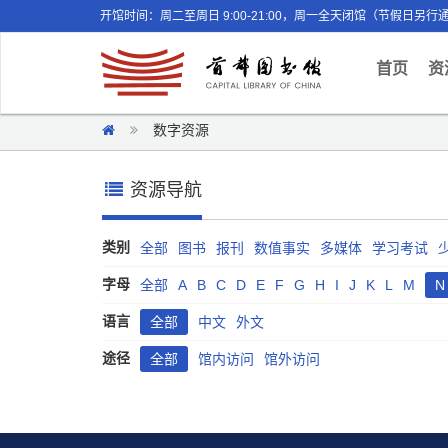
开馆时间：周二至周日 9:00-21:00，周一全天闭馆（节假日另行
(curr
首页
资
数字资源
资源导航
类别
全部
图书
报刊
数值事实
多媒体
学习考试
字母
全部
A
B
C
D
E
F
G
H
I
J
K
L
M
N
语言
全部
中文
外文
途径
全部
馆内访问
馆外访问