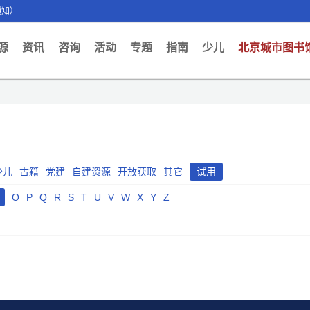
通知）
ent)
源
资讯
咨询
活动
专题
指南
少儿
北京城市图书
少儿
古籍
党建
自建资源
开放获取
其它
试用
O
P
Q
R
S
T
U
V
W
X
Y
Z