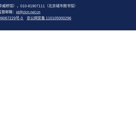
2（华威桥馆），010-81907111（北京城市图书馆）
监督邮箱：
jd@clcn.net.cn
09067229号-3
京公网安备 110105000296