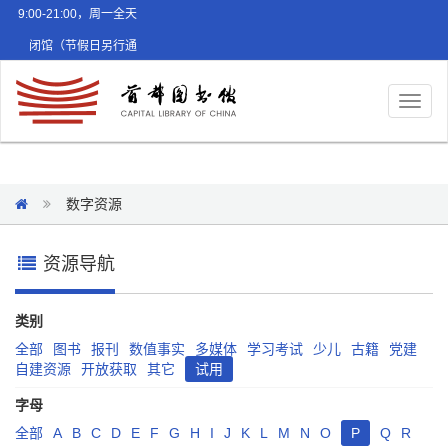
9:00-21:00，周一全天
闭馆（节假日另行通
知）
Toggl
naviga
数字资源
资源导航
类别
全部
图书
报刊
数值事实
多媒体
学习考试
少儿
古籍
党建
自建资源
开放获取
其它
试用
字母
全部
A
B
C
D
E
F
G
H
I
J
K
L
M
N
O
P
Q
R