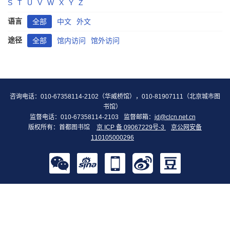
S
T
U
V
W
X
Y
Z
语言
全部
中文
外文
途径
全部
馆内访问
馆外访问
咨询电话：010-67358114-2102（华威桥馆），010-81907111（北京城市图
书馆）
监督电话：010-67358114-2103
监督邮箱：
jd@clcn.net.cn
版权所有：首都图书馆
京 ICP 备 09067229号-3
京公网安备
110105000296