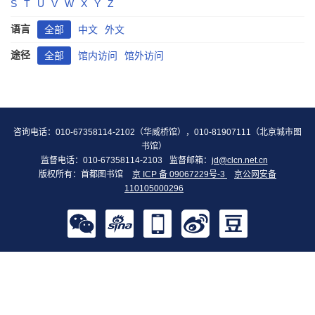
S
T
U
V
W
X
Y
Z
语言
全部
中文
外文
途径
全部
馆内访问
馆外访问
咨询电话：010-67358114-2102（华威桥馆），010-81907111（北京城市图
书馆）
监督电话：010-67358114-2103
监督邮箱：
jd@clcn.net.cn
版权所有：首都图书馆
京 ICP 备 09067229号-3
京公网安备
110105000296