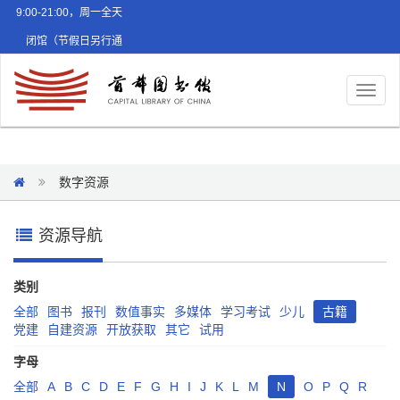
9:00-21:00，周一全天
闭馆（节假日另行通
知）
Toggl
naviga
数字资源
资源导航
类别
全部
图书
报刊
数值事实
多媒体
学习考试
少儿
古籍
党建
自建资源
开放获取
其它
试用
字母
全部
A
B
C
D
E
F
G
H
I
J
K
L
M
N
O
P
Q
R