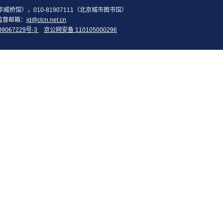
2（华威桥馆），010-81907111（北京城市图书馆）
监督邮箱：
jd@clcn.net.cn
09067229号-3
京公网安备 110105000296