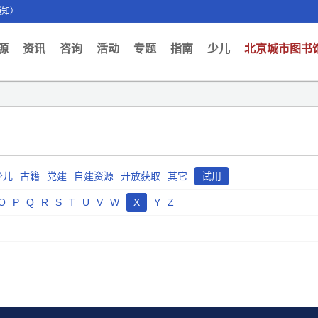
通知）
ent)
源
资讯
咨询
活动
专题
指南
少儿
北京城市图书
少儿
古籍
党建
自建资源
开放获取
其它
试用
O
P
Q
R
S
T
U
V
W
X
Y
Z