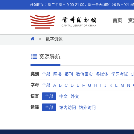
开馆时间：周二至周日 9:00-21:00，周一全天闭馆（节假日另行
(curr
首页
资
数字资源
资源导航
类别
全部
图书
报刊
数值事实
多媒体
学习考试
字母
全部
A
B
C
D
E
F
G
H
I
J
K
L
M
N
语言
全部
中文
外文
途径
全部
馆内访问
馆外访问