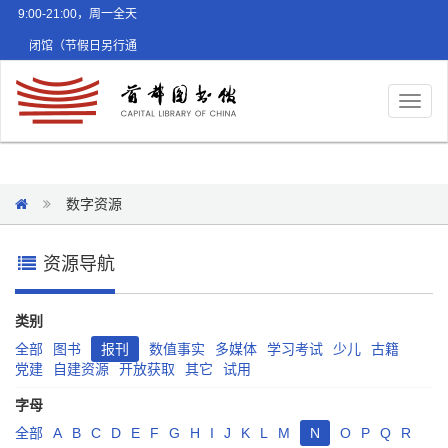
9:00-21:00，周一全天
闭馆（节假日另行通
知）
Toggl
naviga
数字资源
资源导航
类别
全部
图书
报刊
数值事实
多媒体
学习考试
少儿
古籍
党建
自建资源
开放获取
其它
试用
字母
全部
A
B
C
D
E
F
G
H
I
J
K
L
M
N
O
P
Q
R