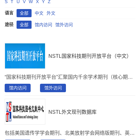
S
T
U
V
W
X
Y
Z
语言
全部
中文
外文
途径
全部
馆内访问
馆外访问
NSTL国家科技期刊开放平台（中文）
“国家科技期刊开放平台”汇聚国内千余学术期刊（核心期刊占比超70%），收录论文超500万篇，提供即时的一站式获取服务；此平台收录了“中国科学引文索引”数据库（csci.istic.ac.cn），该数据库汇集 2000 年以来 6000种中文学术期刊的论文引文全量数据，能即时展示期刊收录和引用情况，动态查询期刊的历年影响因子、引用频次、H 指数和高被引指标等。可检索浏览《中国高被引分析报告》、《中国期刊引证报告（扩刊版）》全书。
馆内访问
馆外访问
NSTL外文现刊数据库
包括美国遗传学学会期刊、北美放射学会网络版期刊、英国白马出版社电子期刊、美国人因工程学会电子期刊、美国营养学会网络版期刊、美国芝加哥大学出版社、世界健康基金会网络版期刊、美国Mary Ann Liebert出版公司网络版期刊、英国皇家药学会电子期刊、Future Science Group网络版期刊等30余种期刊。