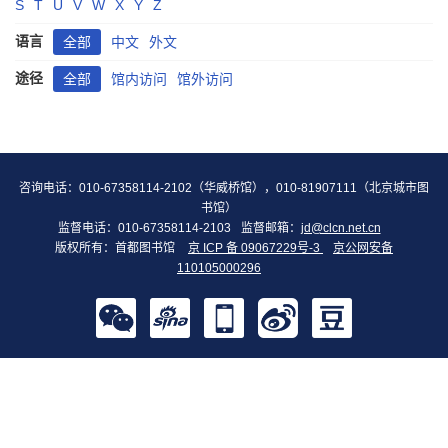
S
T
U
V
W
X
Y
Z
语言
全部
中文
外文
途径
全部
馆内访问
馆外访问
咨询电话：010-67358114-2102（华威桥馆），010-81907111（北京城市图
书馆）
监督电话：010-67358114-2103
监督邮箱：
jd@clcn.net.cn
版权所有：首都图书馆
京 ICP 备 09067229号-3
京公网安备
110105000296