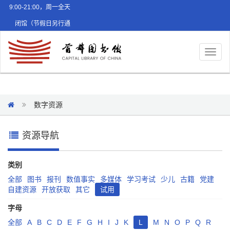
9:00-21:00，周一全天
闭馆（节假日另行通
知）
Toggl
naviga
数字资源
资源导航
类别
全部
图书
报刊
数值事实
多媒体
学习考试
少儿
古籍
党建
自建资源
开放获取
其它
试用
字母
全部
A
B
C
D
E
F
G
H
I
J
K
L
M
N
O
P
Q
R