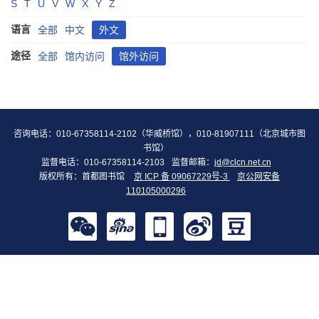
S
T
U
V
W
X
Y
Z
语言
全部
中文
外文
途径
全部
馆内访问
馆外访问
咨询电话：010-67358114-2102（华威桥馆），010-81907111（北京城市图
书馆）
监督电话：010-67358114-2103
监督邮箱：
jd@clcn.net.cn
版权所有：首都图书馆
京 ICP 备 09067229号-3
京公网安备
110105000296