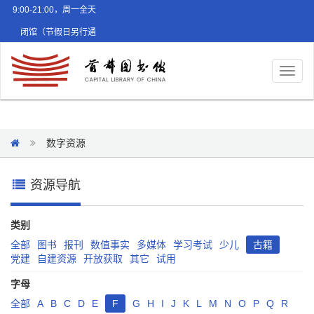
9:00-21:00，周一全天
闭馆（节假日另行通
知）
Toggl
naviga
数字资源
资源导航
类别
全部
图书
报刊
数值事实
多媒体
学习考试
少儿
古籍
党建
自建资源
开放获取
其它
试用
字母
全部
A
B
C
D
E
F
G
H
I
J
K
L
M
N
O
P
Q
R