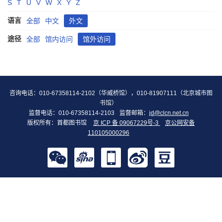
S
T
U
V
W
X
Y
Z
语言
全部
中文
外文
途径
全部
馆内访问
馆外访问
咨询电话：010-67358114-2102（华威桥馆），010-81907111（北京城市图
书馆）
监督电话：010-67358114-2103
监督邮箱：
jd@clcn.net.cn
版权所有：首都图书馆
京 ICP 备 09067229号-3
京公网安备
110105000296