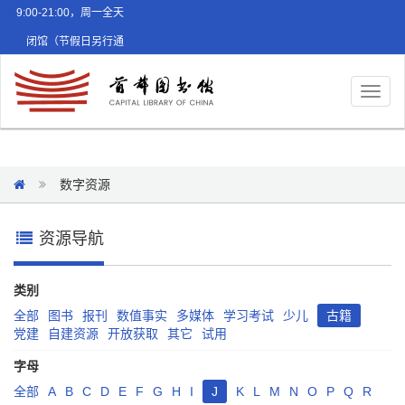
9:00-21:00，周一全天
闭馆（节假日另行通
知）
Toggl
naviga
数字资源
资源导航
类别
全部
图书
报刊
数值事实
多媒体
学习考试
少儿
古籍
党建
自建资源
开放获取
其它
试用
字母
全部
A
B
C
D
E
F
G
H
I
J
K
L
M
N
O
P
Q
R