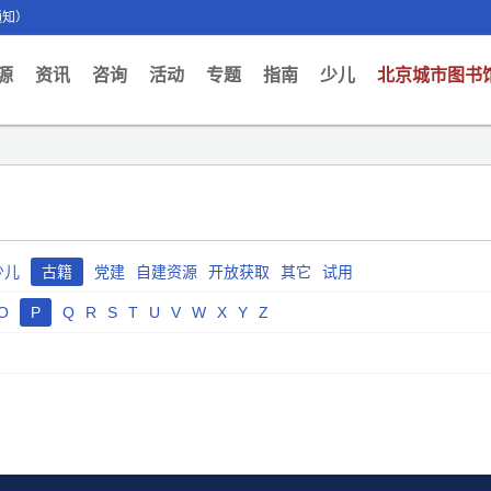
通知）
ent)
源
资讯
咨询
活动
专题
指南
少儿
北京城市图书
少儿
古籍
党建
自建资源
开放获取
其它
试用
O
P
Q
R
S
T
U
V
W
X
Y
Z