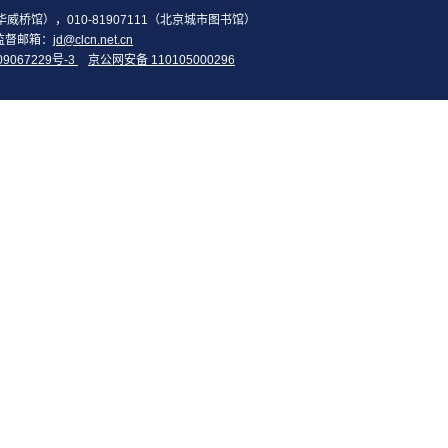
2（华威桥馆），010-81907111（北京城市图书馆）
监督邮箱：
jd@clcn.net.cn
09067229号-3
京公网安备 110105000296