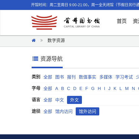
开馆时间：周二至周日 9:00-21:00，周一全天闭馆（节假日另行
(curr
首页
资
数字资源
资源导航
类别
全部
图书
报刊
数值事实
多媒体
学习考试
字母
全部
A
B
C
D
E
F
G
H
I
J
K
L
M
N
语言
全部
中文
外文
途径
全部
馆内访问
馆外访问