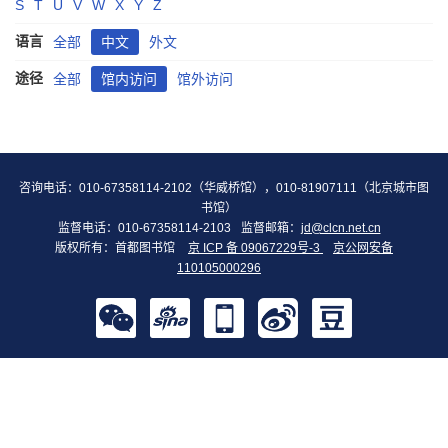
S
T
U
V
W
X
Y
Z
语言
全部
中文
外文
途径
全部
馆内访问
馆外访问
咨询电话：010-67358114-2102（华威桥馆），010-81907111（北京城市图
书馆）
监督电话：010-67358114-2103
监督邮箱：
jd@clcn.net.cn
版权所有：首都图书馆
京 ICP 备 09067229号-3
京公网安备
110105000296