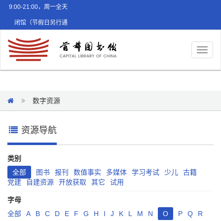
9:00-21:00，周一全天
闭馆（节假日另行通
知）
Toggl
naviga
数字资源
资源导航
类别
全部
图书
报刊
数值事实
多媒体
学习考试
少儿
古籍
党建
自建资源
开放获取
其它
试用
字母
全部
A
B
C
D
E
F
G
H
I
J
K
L
M
N
O
P
Q
R