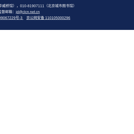
2（华威桥馆），010-81907111（北京城市图书馆）
监督邮箱：
jd@clcn.net.cn
09067229号-3
京公网安备 110105000296