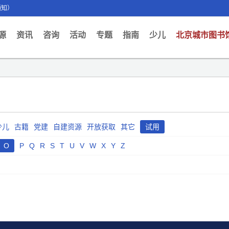
通知）
ent)
源
资讯
咨询
活动
专题
指南
少儿
北京城市图书
少儿
古籍
党建
自建资源
开放获取
其它
试用
O
P
Q
R
S
T
U
V
W
X
Y
Z