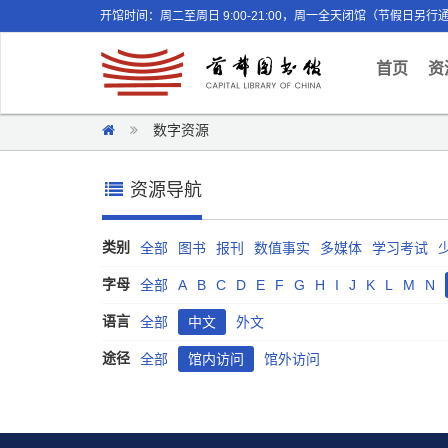
开馆时间：周二至周日 9:00-21:00，周一全天闭馆（节假日另行
(curr
首页
资
数字资源
资源导航
类别
全部
图书
报刊
数值事实
多媒体
学习考试
字母
全部
A
B
C
D
E
F
G
H
I
J
K
L
M
N
语言
全部
中文
外文
途径
全部
馆内访问
馆外访问