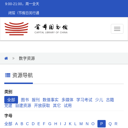
9:00-21:00，周一全天
闭馆（节假日另行通
知）
Toggl
naviga
数字资源
资源导航
类别
全部
图书
报刊
数值事实
多媒体
学习考试
少儿
古籍
党建
自建资源
开放获取
其它
试用
字母
全部
A
B
C
D
E
F
G
H
I
J
K
L
M
N
O
P
Q
R