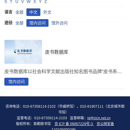
S
T
U
V
W
X
Y
Z
语言
全部
中文
外文
途径
全部
馆内访问
馆外访问
皮书数据库
皮书数据库以社会科学文献出版社知名图书品牌“皮书系列”为基础，主要涉及分析解读当下中国发展变迁的专业著作、智库报告、学术资讯、调研数据等，面向社会大众提供教学科研、咨政议政、投资指南、社会生活指导等服务，收录报告23万篇，累计55亿字。
馆内访问
咨询电话：010-67358114-2102（华威桥馆），010-81907111（北京城市图
书馆）
监督电话：010-67358114-2103
监督邮箱：
jd@clcn.net.cn
版权所有：首都图书馆
京 ICP 备 09067229号-3
京公网安备
110105000296