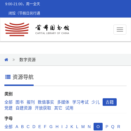
9:00-21:00，周一全天
闭馆（节假日另行通
知）
Toggl
naviga
数字资源
资源导航
类别
全部
图书
报刊
数值事实
多媒体
学习考试
少儿
古籍
党建
自建资源
开放获取
其它
试用
字母
全部
A
B
C
D
E
F
G
H
I
J
K
L
M
N
O
P
Q
R