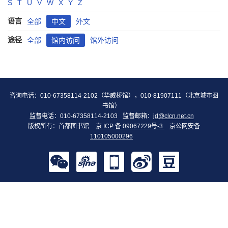
S
T
U
V
W
X
Y
Z
语言
全部
中文
外文
途径
全部
馆内访问
馆外访问
咨询电话：010-67358114-2102（华威桥馆），010-81907111（北京城市图
书馆）
监督电话：010-67358114-2103
监督邮箱：
jd@clcn.net.cn
版权所有：首都图书馆
京 ICP 备 09067229号-3
京公网安备
110105000296