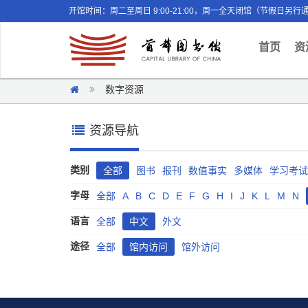
开馆时间：周二至周日 9:00-21:00，周一全天闭馆（节假日另行
(curr
首页
资
数字资源
资源导航
类别
全部
图书
报刊
数值事实
多媒体
学习考试
字母
全部
A
B
C
D
E
F
G
H
I
J
K
L
M
N
语言
全部
中文
外文
途径
全部
馆内访问
馆外访问