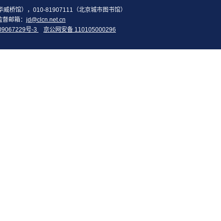
2（华威桥馆），010-81907111（北京城市图书馆）
监督邮箱：
jd@clcn.net.cn
09067229号-3
京公网安备 110105000296