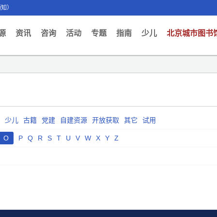
通知）
ent)
源
资讯
咨询
活动
专题
指南
少儿
北京城市图书
少儿
古籍
党建
自建资源
开放获取
其它
试用
O
P
Q
R
S
T
U
V
W
X
Y
Z