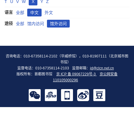
T
U
V
W
X
Y
Z
语言
全部
中文
外文
途径
全部
馆内访问
馆外访问
咨询电话：010-67358114-2102（华威桥馆），010-81907111（北京城市图
书馆）
监督电话：010-67358114-2103
监督邮箱：
jd@clcn.net.cn
版权所有：首都图书馆
京 ICP 备 09067229号-3
京公网安备
110105000296