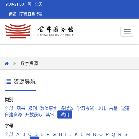
9:00-21:00，周一全天
闭馆（节假日另行通
知）
Toggl
naviga
数字资源
资源导航
类别
全部
图书
报刊
数值事实
多媒体
学习考试
少儿
古籍
党建
自建资源
开放获取
其它
试用
字母
全部
A
B
C
D
E
F
G
H
I
J
K
L
M
N
O
P
Q
R
S