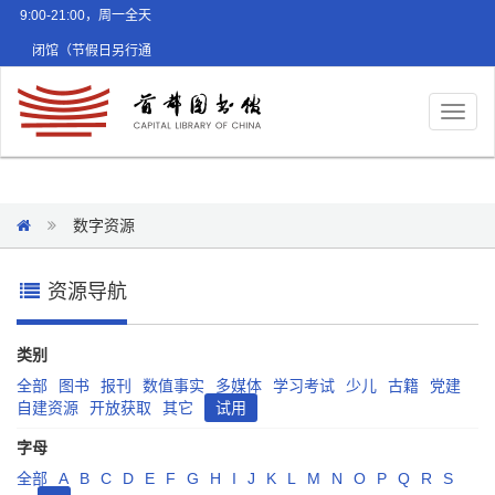
9:00-21:00，周一全天
闭馆（节假日另行通
知）
Toggl
naviga
数字资源
资源导航
类别
全部
图书
报刊
数值事实
多媒体
学习考试
少儿
古籍
党建
自建资源
开放获取
其它
试用
字母
全部
A
B
C
D
E
F
G
H
I
J
K
L
M
N
O
P
Q
R
S