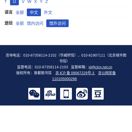
T
U
V
W
X
Y
Z
语言
全部
中文
外文
途径
全部
馆内访问
馆外访问
咨询电话：010-67358114-2102（华威桥馆），010-81907111（北京城市图
书馆）
监督电话：010-67358114-2103
监督邮箱：
jd@clcn.net.cn
版权所有：首都图书馆
京 ICP 备 09067229号-3
京公网安备
110105000296