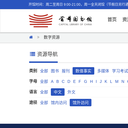
开馆时间：周二至周日 9:00-21:00，周一全天闭馆（节假日另行
(curr
首页
资
数字资源
资源导航
类别
全部
图书
报刊
数值事实
多媒体
学习考试
字母
全部
A
B
C
D
E
F
G
H
I
J
K
L
M
N
语言
全部
中文
外文
途径
全部
馆内访问
馆外访问