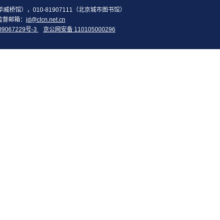
2（华威桥馆），010-81907111（北京城市图书馆）
监督邮箱：
jd@clcn.net.cn
09067229号-3
京公网安备 110105000296