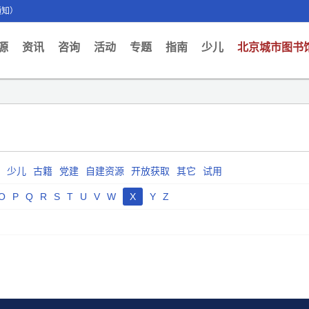
通知）
ent)
源
资讯
咨询
活动
专题
指南
少儿
北京城市图书
少儿
古籍
党建
自建资源
开放获取
其它
试用
O
P
Q
R
S
T
U
V
W
X
Y
Z