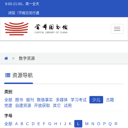
9:00-21:00，周一全天
闭馆（节假日另行通
知）
Toggl
naviga
数字资源
资源导航
类别
全部
图书
报刊
数值事实
多媒体
学习考试
少儿
古籍
党建
自建资源
开放获取
其它
试用
字母
全部
A
B
C
D
E
F
G
H
I
J
K
L
M
N
O
P
Q
R