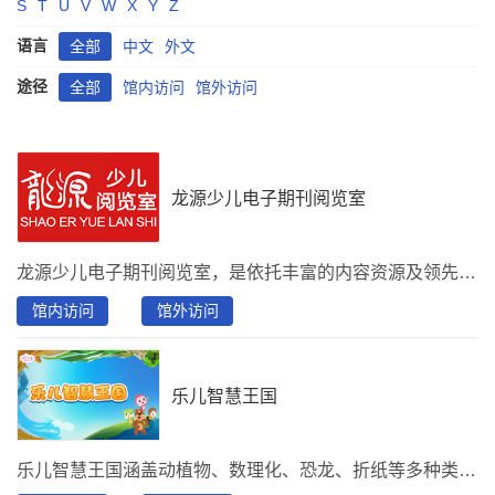
S
T
U
V
W
X
Y
Z
语言
全部
中文
外文
途径
全部
馆内访问
馆外访问
龙源少儿电子期刊阅览室
龙源少儿电子期刊阅览室，是依托丰富的内容资源及领先的技术精心打造的一款，为少儿、教师、家长联合创建的课外综合类阅读平台。阅览室有助于青少年课外兴趣培养、教师授课和家长教育指导。分别有教育教学、少儿天地、 学生博览、健康生活、课外活动、快乐成长、学习辅导、大众阅读8大分类，资源包含500种期刊、100集音频和500种图书，推荐刊物：《读者》、《意林》、《百科知识》、《大自然探索》、《青春期健康》、《十月少年文学》、《军事文摘》、《世界博览》、《少年博览》、《中学生百科》 、《儿童故事画报》、……
馆内访问
馆外访问
乐儿智慧王国
乐儿智慧王国涵盖动植物、数理化、恐龙、折纸等多种类别，向少儿趣味讲解多种知识，陪伴孩子开启广阔未来。