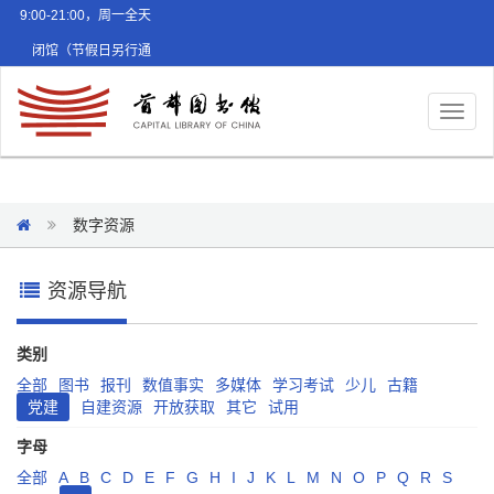
9:00-21:00，周一全天
闭馆（节假日另行通
知）
Toggl
naviga
数字资源
资源导航
类别
全部
图书
报刊
数值事实
多媒体
学习考试
少儿
古籍
党建
自建资源
开放获取
其它
试用
字母
全部
A
B
C
D
E
F
G
H
I
J
K
L
M
N
O
P
Q
R
S