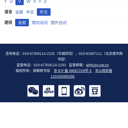
T
U
V
W
X
Y
Z
语言
全部
中文
外文
途径
全部
馆内访问
馆外访问
咨询电话：010-67358114-2102（华威桥馆），010-81907111（北京城市图
书馆）
监督电话：010-67358114-2103
监督邮箱：
jd@clcn.net.cn
版权所有：首都图书馆
京 ICP 备 09067229号-3
京公网安备
110105000296