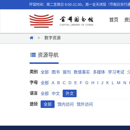
开馆时间：周二至周日 9:00-21:00，周一全天闭馆（节假日另行
(curr
首页
资
数字资源
资源导航
类别
全部
图书
报刊
数值事实
多媒体
学习考试
字母
全部
A
B
C
D
E
F
G
H
I
J
K
L
M
N
语言
全部
中文
外文
途径
全部
馆内访问
馆外访问