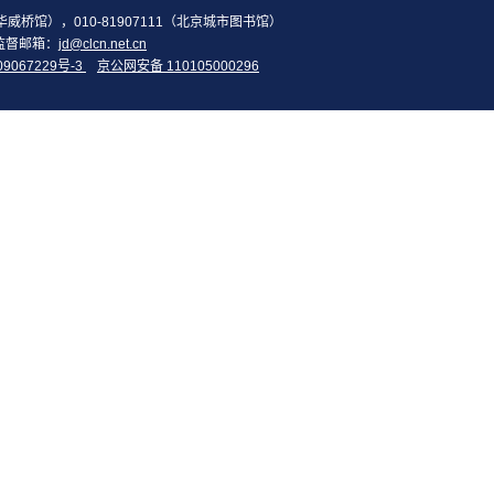
2（华威桥馆），010-81907111（北京城市图书馆）
监督邮箱：
jd@clcn.net.cn
09067229号-3
京公网安备 110105000296