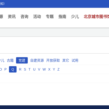
通知）
ent)
源
资讯
咨询
活动
专题
指南
少儿
北京城市图书
少儿
古籍
党建
自建资源
开放获取
其它
试用
O
P
Q
R
S
T
U
V
W
X
Y
Z