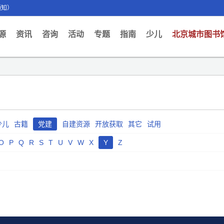
通知）
ent)
源
资讯
咨询
活动
专题
指南
少儿
北京城市图书
少儿
古籍
党建
自建资源
开放获取
其它
试用
O
P
Q
R
S
T
U
V
W
X
Y
Z