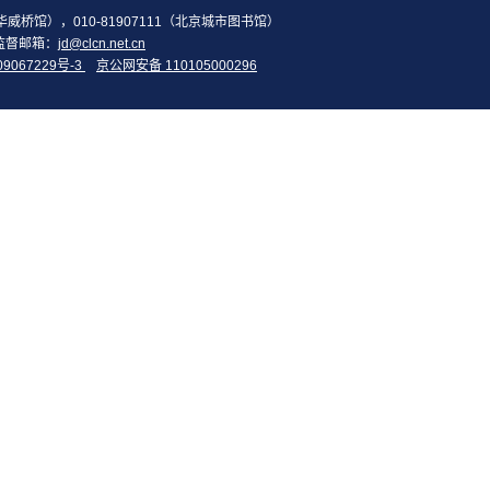
2（华威桥馆），010-81907111（北京城市图书馆）
监督邮箱：
jd@clcn.net.cn
09067229号-3
京公网安备 110105000296