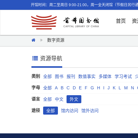
开馆时间：周二至周日 9:00-21:00，周一全天闭馆（节假日另行
(curr
首页
资
数字资源
资源导航
类别
全部
图书
报刊
数值事实
多媒体
学习考试
字母
全部
A
B
C
D
E
F
G
H
I
J
K
L
M
N
语言
全部
中文
外文
途径
全部
馆内访问
馆外访问