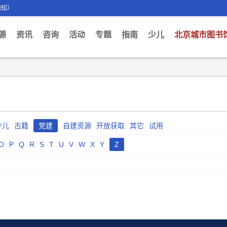
通知）
ent)
源
资讯
咨询
活动
专题
指南
少儿
北京城市图书
少儿
古籍
党建
自建资源
开放获取
其它
试用
O
P
Q
R
S
T
U
V
W
X
Y
Z