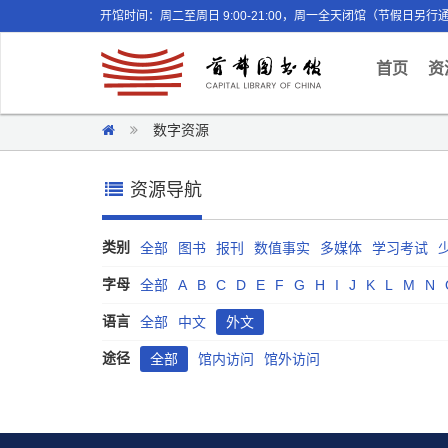
开馆时间：周二至周日 9:00-21:00，周一全天闭馆（节假日另行
(curr
首页
资
数字资源
资源导航
类别
全部
图书
报刊
数值事实
多媒体
学习考试
字母
全部
A
B
C
D
E
F
G
H
I
J
K
L
M
N
语言
全部
中文
外文
途径
全部
馆内访问
馆外访问