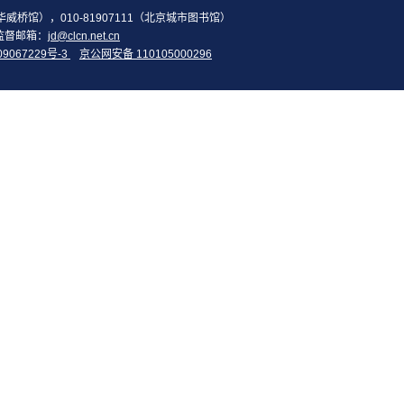
2（华威桥馆），010-81907111（北京城市图书馆）
监督邮箱：
jd@clcn.net.cn
09067229号-3
京公网安备 110105000296